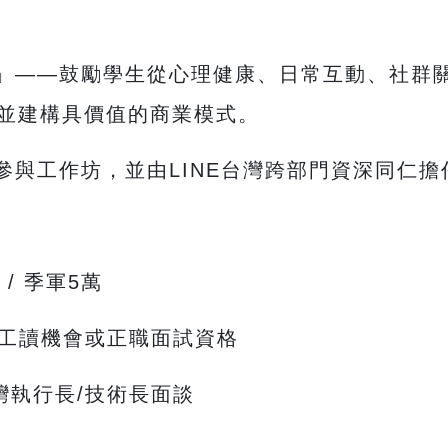
」——鼓勵學生從心理健康、日常互動、社群
，並建構具價值的商業模式。
參與工作坊，並由LINE台灣跨部門資深同仁
 / 季軍5萬
習/工讀機會或正職面試資格
台灣執行長/技術長面談