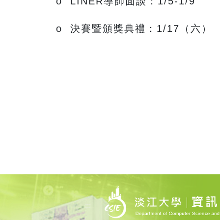
o LINER導師面談：1/5-1/9
o 決賽暨頒獎典禮：1/17（六）
:::