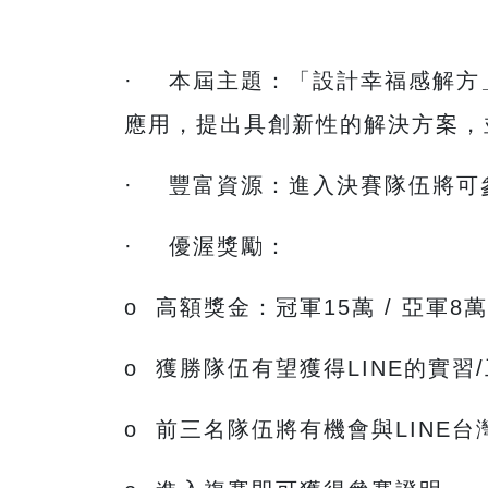
· 本屆主題：「設計幸福感解方
應用，提出具創新性的解決方案
· 豐富資源：進入決賽隊伍將可
· 優渥獎勵：
o 高額獎金：冠軍15萬 / 亞軍8萬
o 獲勝隊伍有望獲得LINE的實
o 前三名隊伍將有機會與LINE