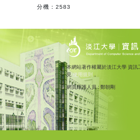
分機：2583
:::
本網站著作權屬於淡江大學 資訊
見
使用規則
。
網頁維護人員 : 鄭朝剛