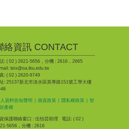
聯絡資訊 CONTACT
: ( 02 ) 2621-5656，分機 : 2616，2665
mail: teix@oa.tku.edu.tw
: ( 02 ) 2620-9749
址: 25137新北市淡水區英專路151號工學大樓
646
個人資料告知聲明
|
個資政策
|
隱私權政策
|
智
財產權
資保護聯絡窗口 : 伍怡芸助理 電話: ( 02 )
621-5656，分機 : 2616