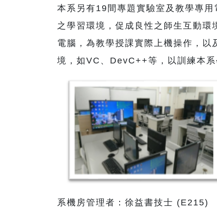
本系另有19間專題實驗室及教學專用電
之學習環境，促成良性之師生互動環境，
電腦，為教學授課實際上機操作，以及
境，如VC、DevC++等，以訓練本
系機房管理者：徐益書技士 (E215)