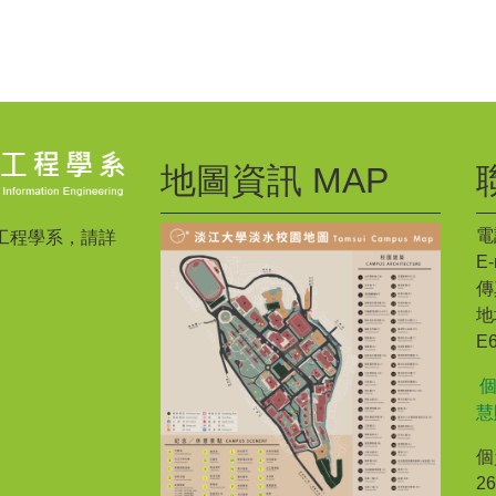
地圖資訊 MAP
電話
工程學系，請詳
E-
傳真
地
E
慧
個
2