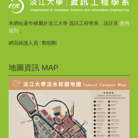
Email:
155733@o365.tku.edu.tw
本網站著作權屬於淡江大學 資訊工程學系，請詳見
使用
規則
。
網頁維護人員 : 鄭朝剛
地圖資訊 MAP