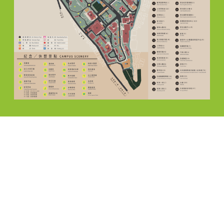
聯絡資訊 CONTACT
電話: ( 02 ) 2621-5656，分機 : 2616，2665
E-mail: teix@oa.tku.edu.tw
傳真: ( 02 ) 2620-9749
地址: 25137新北市淡水區英專路151號工學大樓E646
個人資料告知聲明
|
個資政策
|
隱私權政策
|
智慧財
產權