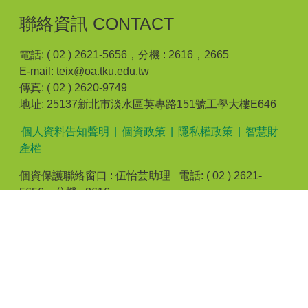
聯絡資訊 CONTACT
電話: ( 02 ) 2621-5656，分機 : 2616，2665
E-mail: teix@oa.tku.edu.tw
傳真: ( 02 ) 2620-9749
地址: 25137新北市淡水區英專路151號工學大樓E646
個人資料告知聲明
|
個資政策
|
隱私權政策
|
智慧財
產權
個資保護聯絡窗口 : 伍怡芸助理 電話: ( 02 ) 2621-
5656，分機 : 2616
建議最佳瀏覽 Microsoft IE 10 以上/Google Chrome/Mozilla
Firefox 或相容W3C網頁標準之瀏覽器 | Powered by
iWeb2.0